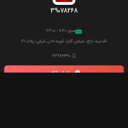
39078268
.
صبح: 11:30 - 23:00
اقدسیه، اراج، خيابان گلزار، کوچه لادن شرقي، پلاك 21
22966340
سفارش آنلاین
مشاهده منو و سفارش سریع
مسیریابی
تماس